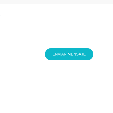
.
IENTO DE DATOS PERSONALES
ENVIAR MENSAJE
el tratamiento de los datos personales del usuario 
amento (UE) 2016/679, de 27 de abril (GDPR), y la
mación del tratamiento:
r respuesta a las consultas o cualquier tipo de petic
 se ponen a su disposición en la página web del re
esponsable, art. 6.1.f GDPR).