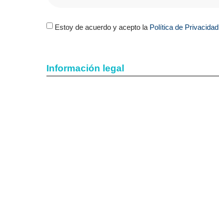
Estoy de acuerdo y acepto la
Política de Privacidad
Información legal
CONSENTIMIENTO PARA EL TRATAM
LEÓN OCULAR, S.L.
es el Responsable d
conformidad con lo dispuesto en el Regl
por lo que se le facilita la siguiente infor
Fines y legitimación del tratamiento:
Da
cualquiera de las formas de contacto que
responsable (por el interés legítimo del r