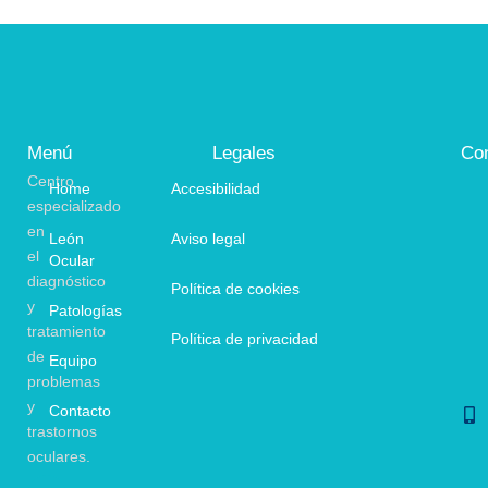
Menú
Legales
Co
Centro
Home
Accesibilidad
especializado
en
León
Aviso legal
el
Ocular
diagnóstico
Política de cookies
y
Patologías
tratamiento
Política de privacidad
de
Equipo
problemas
y
Contacto
trastornos
oculares.